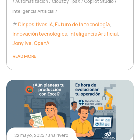
Automatización
ClouzzyTipsX
Copilot Studio
Inteligencia Artificial
Dispositivos IA
,
Futuro de la tecnología
,
Innovación tecnológica
,
Inteligencia Artificial
,
Jony Ive
,
OpenAI
READ MORE
22 mayo, 2025
ana.rivero