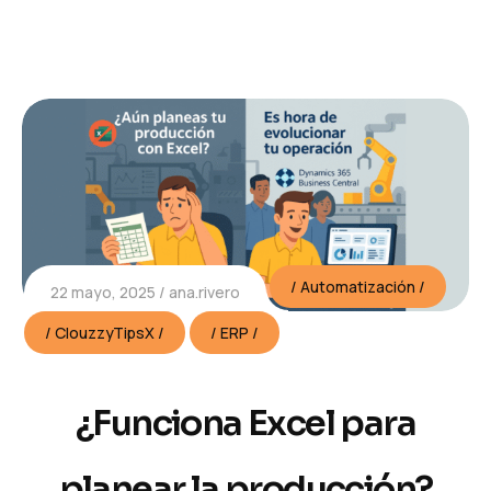
Automatización
22 mayo, 2025
ana.rivero
ClouzzyTipsX
ERP
¿Funciona Excel para
planear la producción?