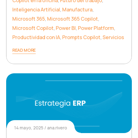
Copilot en la oficina
,
Futuro del trabajo
,
Inteligencia Artificial
,
Manufactura
,
Microsoft 365
,
Microsoft 365 Copilot
,
Microsoft Copilot
,
Power BI
,
Power Platform
,
Productividad con IA
,
Prompts Copilot
,
Servicios
READ MORE
14 mayo, 2025
ana.rivero