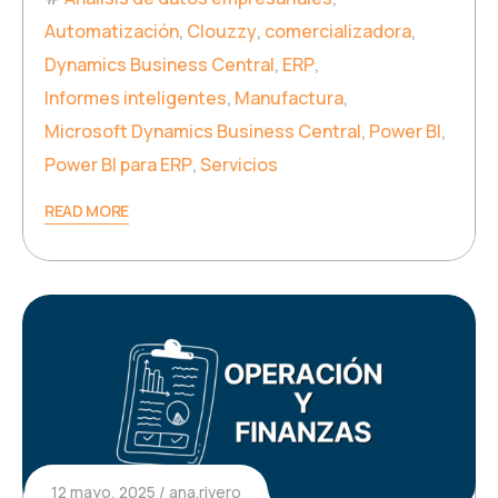
Automatización
,
Clouzzy
,
comercializadora
,
Dynamics Business Central
,
ERP
,
Informes inteligentes
,
Manufactura
,
Microsoft Dynamics Business Central
,
Power BI
,
Power BI para ERP
,
Servicios
READ MORE
12 mayo, 2025
ana.rivero