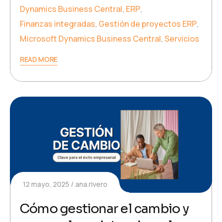
Dynamics Business Central
,
ERP
,
Finanzas integradas
,
Gestión de proyectos ERP
,
Microsoft Dynamics Business Central
,
Servicios
READ MORE
12 mayo, 2025
ana.rivero
Cómo gestionar el cambio y