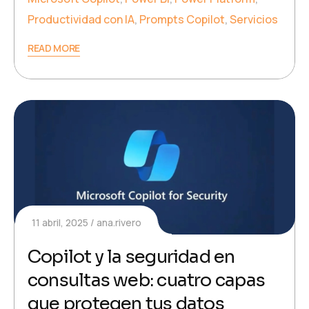
Productividad con IA
,
Prompts Copilot
,
Servicios
READ MORE
11 abril, 2025
ana.rivero
Copilot y la seguridad en
consultas web: cuatro capas
que protegen tus datos