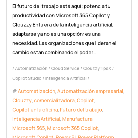
El futuro del trabajo está aquí: potencia tu
productividad con Microsoft 365 Copilot y
Clouzzy En la era de la inteligencia artificial,
adaptarse ya no es una opción: es una
necesidad. Las organizaciones que lideran el
cambio están combinando el poder…
Automatización
Cloud Service
ClouzzyTipsX
Copilot Studio
Inteligencia Artificial
Automatización
,
Automatización empresarial
,
Clouzzy
,
comercializadora
,
Copilot
,
Copilot en la oficina
,
Futuro del trabajo
,
Inteligencia Artificial
,
Manufactura
,
Microsoft 365
,
Microsoft 365 Copilot
,
Microsoft Copilot
,
Power BI
,
Power Platform
,