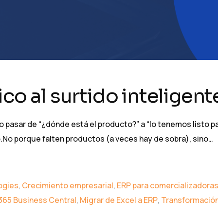
co al surtido inteligent
mo pasar de “¿dónde está el producto?” a “lo tenemos listo 
.No porque falten productos (a veces hay de sobra), sino…
ogies
,
Crecimiento empresarial
,
ERP para comercializadora
365 Business Central
,
Migrar de Excel a ERP
,
Transformación 