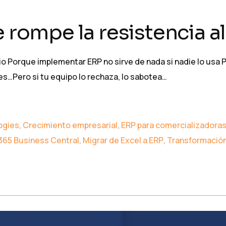
e rompe la resistencia 
bio Porque implementar ERP no sirve de nada si nadie lo usa
s…Pero si tu equipo lo rechaza, lo sabotea…
ogies
,
Crecimiento empresarial
,
ERP para comercializadora
365 Business Central
,
Migrar de Excel a ERP
,
Transformación 