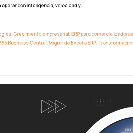
operar con inteligencia, velocidad y…
ogies
,
Crecimiento empresarial
,
ERP para comercializadora
365 Business Central
,
Migrar de Excel a ERP
,
Transformación 