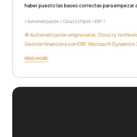
haber puesto las bases correctas para empezar a 
Automatización
ClouzzyTipsX
ERP
Automatización empresarial
,
Clouzzy technol
Gestión financiera con ERP
,
Microsoft Dynamics 
READ MORE