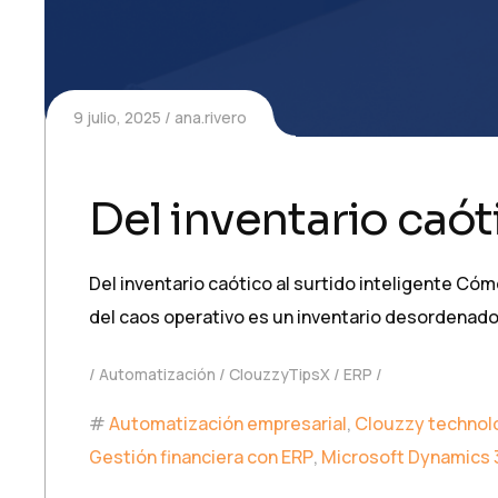
9 julio, 2025
ana.rivero
Del inventario caóti
Del inventario caótico al surtido inteligente Có
del caos operativo es un inventario desordenado
Automatización
ClouzzyTipsX
ERP
Automatización empresarial
,
Clouzzy technol
Gestión financiera con ERP
,
Microsoft Dynamics 