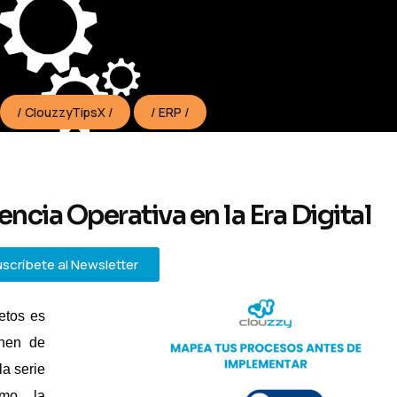
ClouzzyTipsX
ERP
encia Operativa en la Era Digital
scríbete al Newsletter
etos es
onen de
la serie
ómo la