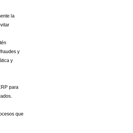
ente la
vitar
tén
 fraude
s
y
tica y
 ERP para
rados.
rocesos que