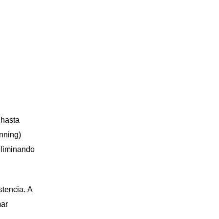
 hasta
nning
)
eliminando
stencia. A
mar