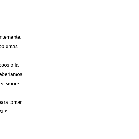
entemente,
roblemas
osos o la
deberíamos
decisiones
para tomar
 sus