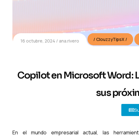
ClouzzyTipsX
16 octubre, 2024
ana.rivero
Copilot en Microsoft Word: 
sus próxi
Su
En el mundo empresarial actual, las herramien