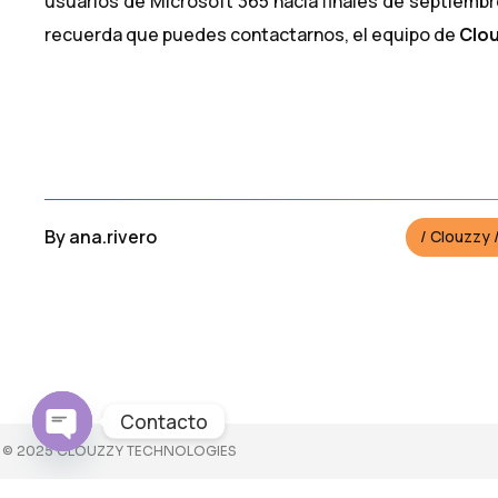
usuarios de Microsoft 365 hacia finales de septiemb
recuerda que puedes contactarnos, el equipo de
Clo
By
ana.rivero
Clouzzy
Contacto
© 2025 CLOUZZY TECHNOLOGIES
Open
chaty