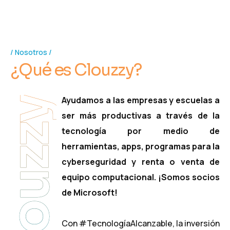
Nosotros
¿
Q
u
é
e
s
C
l
o
u
z
z
y
?
Ayudamos a las empresas y escuelas a
Clouzzy
ser más productivas a través de la
tecnología por medio de
herramientas, apps, programas para la
cyberseguridad y renta o venta de
equipo computacional. ¡Somos socios
de Microsoft!
Con #TecnologíaAlcanzable, la inversión